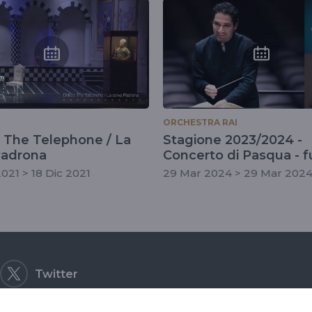
pergolesi
ORCHESTRA RAI
: The Telephone / La
Stagione 2023/2024 -
Padrona
Concerto di Pasqua - f
abbonamento
021 > 18 Dic 2021
29 Mar 2024 > 29 Mar 202
Twitter