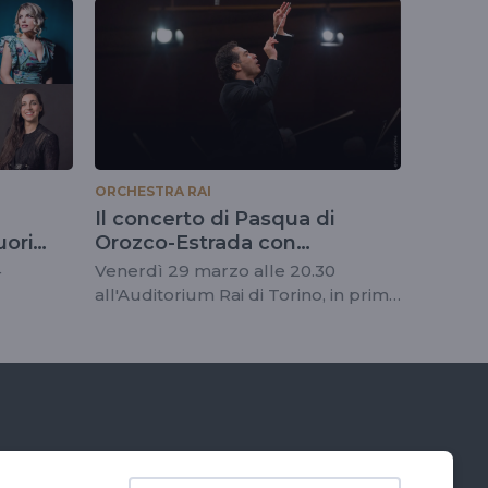
ORCHESTRA RAI
Il concerto di Pasqua di
uori
Orozco-Estrada con
l'Orchestra Rai
4
Venerdì 29 marzo alle 20.30
all'Auditorium Rai di Torino, in prima
serata su Rai5 alle 21.15 e in diretta
su Radio3