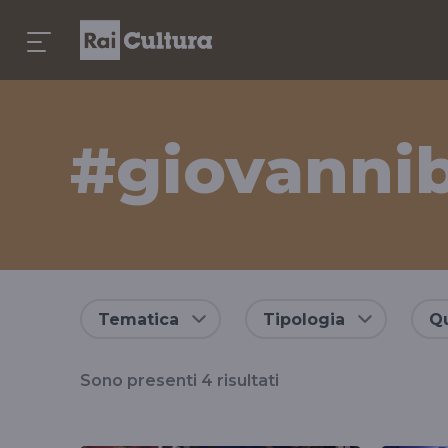
#giovannib
Risultati
Tematica
Tipologia
Qu
per
Sono presenti
4
risultati
il