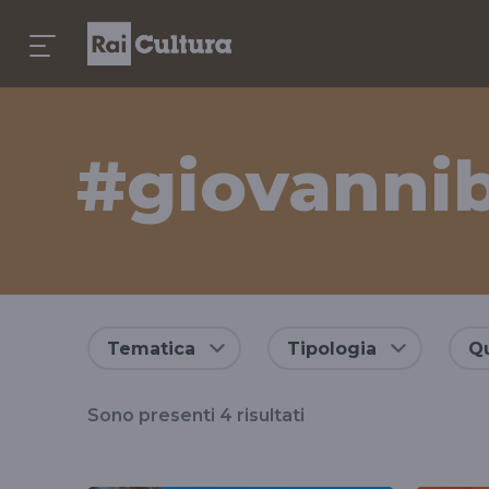
#giovannib
Risultati
Tematica
Tipologia
Qu
per
Sono presenti
4
risultati
il