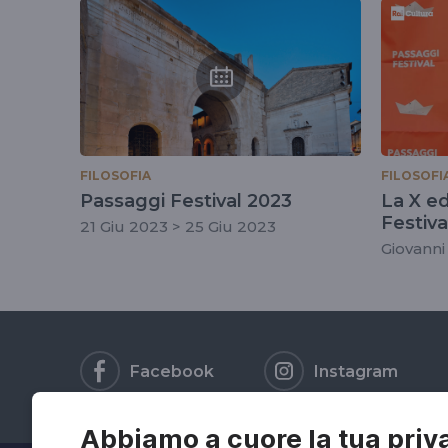
tag
#giovannibelfiori
FILOSOFIA
FILOSOFI
Passaggi Festival 2023
La X ed
Festiva
21 Giu 2023 > 25 Giu 2023
Giovanni 
Facebook
Instagram
Abbiamo a cuore la tua priv