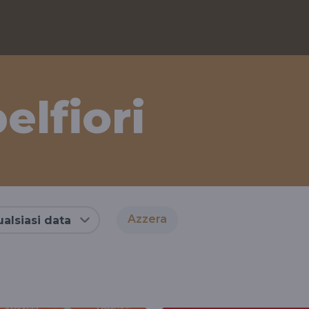
elfiori
Azzera
alsiasi data