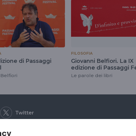
A
FILOSOFIA
izione di Passaggi
Giovanni Belfiori. La IX
l
edizione di Passaggi Fe
Belfiori
Le parole dei libri
Twitter
acy