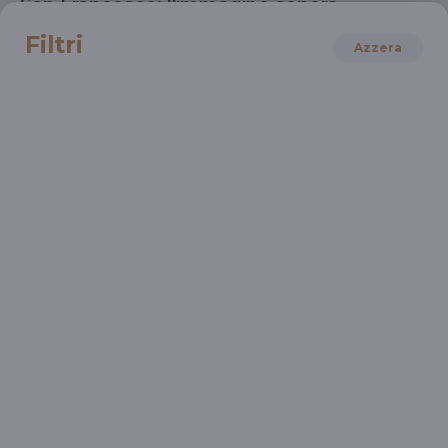
San Francesco: l'immagine sonora
Intervista a Paola Maurizi
Filtri
Azzera
MUSICA
La Callas e La Scala
Un'intervista del 1977