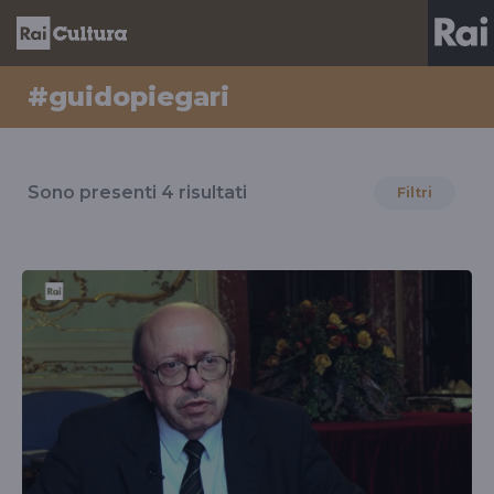
#guidopiegari
Risultati
per
Sono presenti
4
risultati
Filtri
il
tag
#guidopiegari