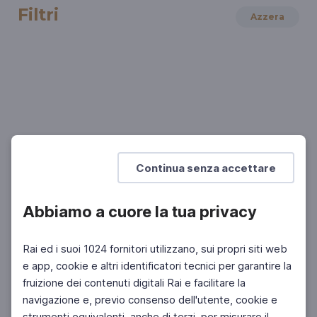
Filtri
Azzera
FILOSOFIA
Guido Tonelli. Utopia e ricerca scientifica
L'importanza del confronto
Continua senza accettare
Abbiamo a cuore la tua privacy
Rai ed i suoi 1024 fornitori utilizzano, sui propri siti web
e app, cookie e altri identificatori tecnici per garantire la
fruizione dei contenuti digitali Rai e facilitare la
Facebook
Instagram
Twitter
navigazione e, previo consenso dell'utente, cookie e
strumenti equivalenti, anche di terzi, per misurare il