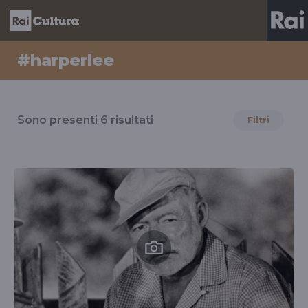
#harperlee
Risultati
per
Sono presenti
6
risultati
Filtri
il
tag
#harperlee