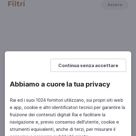
Filtri
Azzera
LETTERATURA
Massimo Carlotto: Il buio oltre la siepe
La scoperta del male
Continua senza accettare
Abbiamo a cuore la tua privacy
Rai ed i suoi 1024 fornitori utilizzano, sui propri siti web
e app, cookie e altri identificatori tecnici per garantire la
fruizione dei contenuti digitali Rai e facilitare la
Facebook
Instagram
Twitter
navigazione e, previo consenso dell'utente, cookie e
strumenti equivalenti, anche di terzi, per misurare il