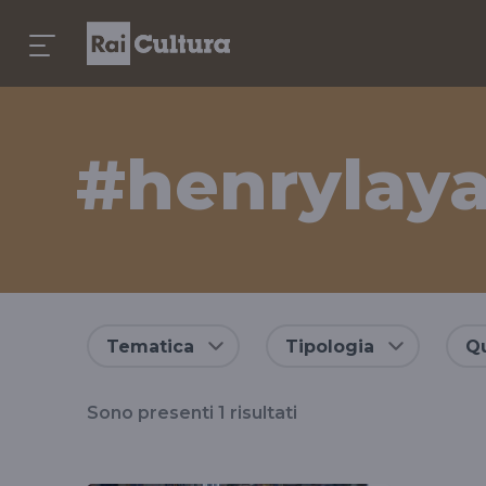
#henrylay
Risultati
Tematica
Tipologia
Qu
per
Sono presenti
1
risultati
il