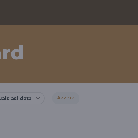
ard
Azzera
alsiasi data