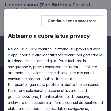
Il compleanno (The Birthday Party) di
Harold Pinter
Regia di Peter Stein, con Maddalena Crippa
Continua senza accettare
Abbiamo a cuore la tua privacy
Rai ed i suoi 1024 fornitori utilizzano, sui propri siti web
e app, cookie e altri identificatori tecnici per garantire la
fruizione dei contenuti digitali Rai e facilitare la
Facebook
Instagram
Twitter
navigazione e, previo consenso dell'utente, cookie e
strumenti equivalenti, anche di terzi, per misurare il
consumo e proporre pubblicità mirata.
Per quanto riguarda la pubblicità, dietro tuo consenso,
Rai e terzi selezionati possono utilizzare dati di
geolocalizzazione, l'identificativo del dispositivo,
archiviare e/o accedere a informazioni sul dispositivo ed
elaborare dati personali (es. dati di navigazione,