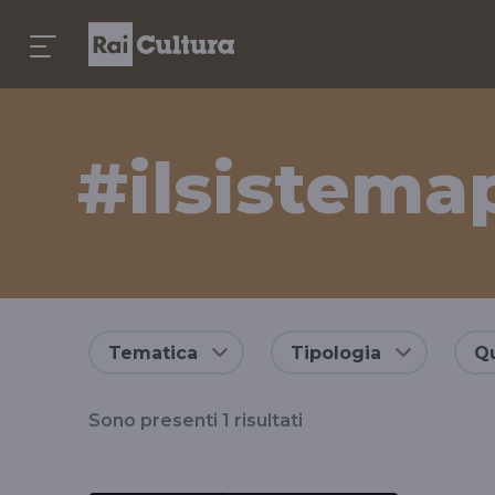
#ilsistema
Risultati
Tematica
Tipologia
Qu
per
Sono presenti
1
risultati
il