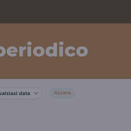
periodico
Azzera
alsiasi data