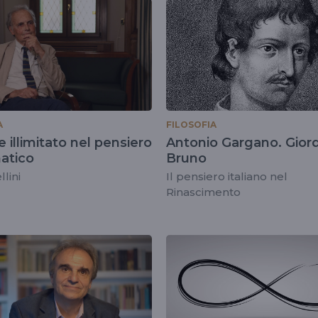
A
FILOSOFIA
e illimitato nel pensiero
Antonio Gargano. Gior
atico
Bruno
lini
Il pensiero italiano nel
Rinascimento