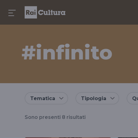
#infinito
Risultati
Tematica
Tipologia
Qu
per
Sono presenti
8
risultati
il