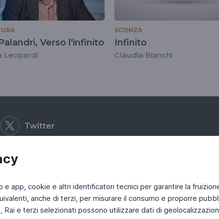
TURA
SCIENZA
Palandri, Verso l'infinito
Infinito
a Leopardi
Claudia Bianchi
Twitter
acy
b e app, cookie e altri identificatori tecnici per garantire la fruizion
ivalenti, anche di terzi, per misurare il consumo e proporre pubbli
Rai e terzi selezionati possono utilizzare dati di geolocalizzazione,