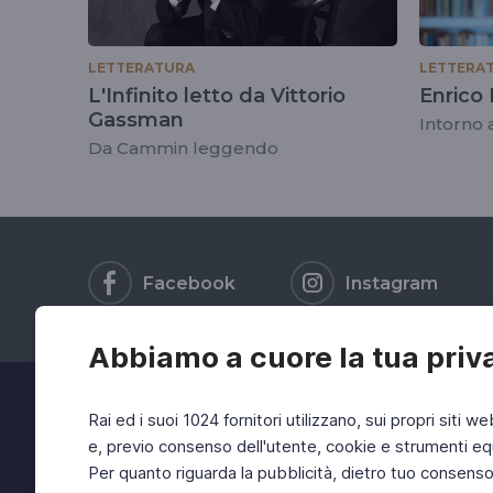
LETTERATURA
LETTERA
L'Infinito letto da Vittorio
Enrico 
Gassman
Intorno 
Da Cammin leggendo
Facebook
Instagram
Abbiamo a cuore la tua priv
Rai ed i suoi 1024 fornitori utilizzano, sui propri siti we
e, previo consenso dell'utente, cookie e strumenti equ
Per quanto riguarda la pubblicità, dietro tuo consenso, 