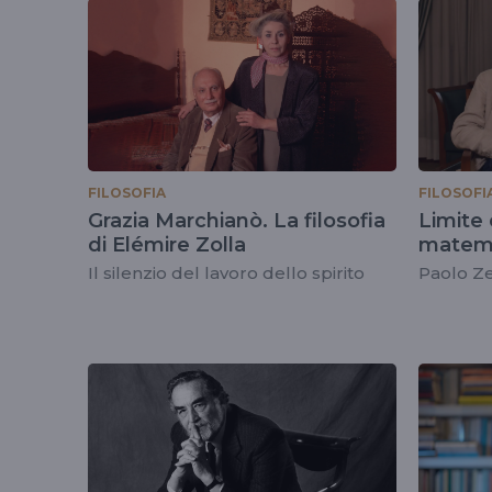
tag
#infinito
FILOSOFIA
FILOSOFI
Grazia Marchianò. La filosofia
Limite 
di Elémire Zolla
matem
Il silenzio del lavoro dello spirito
Paolo Zel