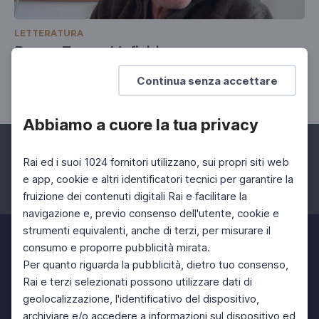
LETTERATURA
Beppe Tosco, Mafialda
Resistere alla rete mafiosa
Continua senza accettare
Abbiamo a cuore la tua privacy
Rai ed i suoi 1024 fornitori utilizzano, sui propri siti web
e app, cookie e altri identificatori tecnici per garantire la
fruizione dei contenuti digitali Rai e facilitare la
Facebook
Instagram
Twitter
navigazione e, previo consenso dell'utente, cookie e
strumenti equivalenti, anche di terzi, per misurare il
consumo e proporre pubblicità mirata.
Per quanto riguarda la pubblicità, dietro tuo consenso,
Rai e terzi selezionati possono utilizzare dati di
geolocalizzazione, l'identificativo del dispositivo,
archiviare e/o accedere a informazioni sul dispositivo ed