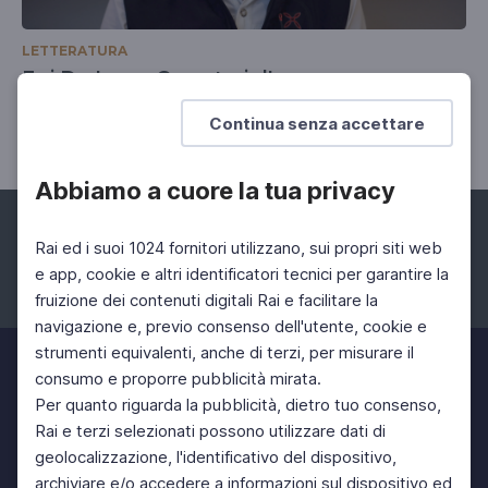
LETTERATURA
Erri De Luca, Cercatori d'acqua
La saggezza del cuore
Continua senza accettare
Abbiamo a cuore la tua privacy
Rai ed i suoi 1024 fornitori utilizzano, sui propri siti web
e app, cookie e altri identificatori tecnici per garantire la
fruizione dei contenuti digitali Rai e facilitare la
Facebook
Instagram
Twitter
navigazione e, previo consenso dell'utente, cookie e
strumenti equivalenti, anche di terzi, per misurare il
consumo e proporre pubblicità mirata.
Per quanto riguarda la pubblicità, dietro tuo consenso,
Rai e terzi selezionati possono utilizzare dati di
geolocalizzazione, l'identificativo del dispositivo,
archiviare e/o accedere a informazioni sul dispositivo ed