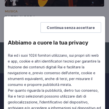
MUSICA
JAZZMI 2024
11 Nov 2024 > 13 Nov 2024
Continua senza accettare
Abbiamo a cuore la tua privacy
Rai ed i suoi 1024 fornitori utilizzano, sui propri siti web
e app, cookie e altri identificatori tecnici per garantire la
fruizione dei contenuti digitali Rai e facilitare la
Facebook
Instagram
Twitter
navigazione e, previo consenso dell'utente, cookie e
strumenti equivalenti, anche di terzi, per misurare il
consumo e proporre pubblicità mirata.
Per quanto riguarda la pubblicità, dietro tuo consenso,
Rai e terzi selezionati possono utilizzare dati di
geolocalizzazione, l'identificativo del dispositivo,
archiviare e/o accedere a informazioni sul dispositivo ed