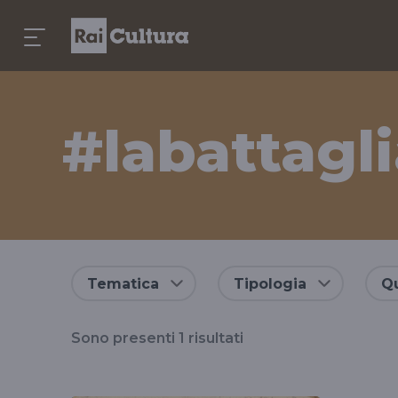
#labattagl
Risultati
Tematica
Tipologia
Qu
per
Sono presenti
1
risultati
il