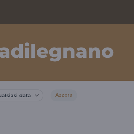
iadilegnano
Azzera
alsiasi data