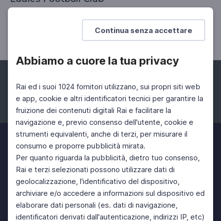
Testo di Stefano Massini, regia di Giorgio Sangati, con
Maria Paiato
Continua senza accettare
Abbiamo a cuore la tua privacy
Rai ed i suoi 1024 fornitori utilizzano, sui propri siti web
e app, cookie e altri identificatori tecnici per garantire la
fruizione dei contenuti digitali Rai e facilitare la
Facebook
Instagram
Twitter
navigazione e, previo consenso dell'utente, cookie e
strumenti equivalenti, anche di terzi, per misurare il
consumo e proporre pubblicità mirata.
Per quanto riguarda la pubblicità, dietro tuo consenso,
Rai e terzi selezionati possono utilizzare dati di
geolocalizzazione, l'identificativo del dispositivo,
archiviare e/o accedere a informazioni sul dispositivo ed
elaborare dati personali (es. dati di navigazione,
identificatori derivati dall'autenticazione, indirizzi IP, etc)