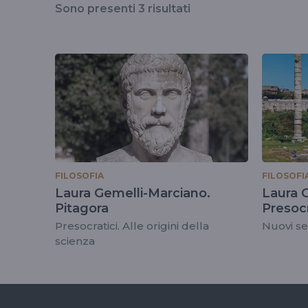
Sono presenti
3
risultati
il
tag
#lauragemelli-
marciano
FILOSOFIA
FILOSOFI
Laura Gemelli-Marciano.
Laura 
Pitagora
Presocr
Presocratici. Alle origini della
Nuovi se
scienza