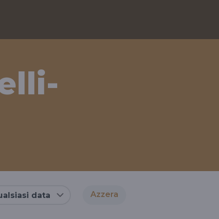
lli-
Azzera
alsiasi data