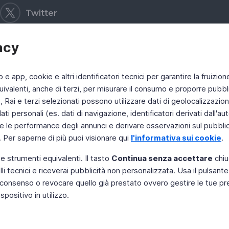
Twitter
acy
b e app, cookie e altri identificatori tecnici per garantire la fruizion
ivalenti, anche di terzi, per misurare il consumo e proporre pubbli
Rai e terzi selezionati possono utilizzare dati di geolocalizzazione,
 personali (es. dati di navigazione, identificatori derivati dall'auten
e le performance degli annunci e derivare osservazioni sul pubblico
. Per saperne di più puoi visionare qui
l'informativa sui cookie
.
 e strumenti equivalenti. Il tasto
Continua senza accettare
chiu
li tecnici e riceverai pubblicità non personalizzata. Usa il pulsant
 il consenso o revocare quello già prestato ovvero gestire le tue p
positivo in utilizzo.