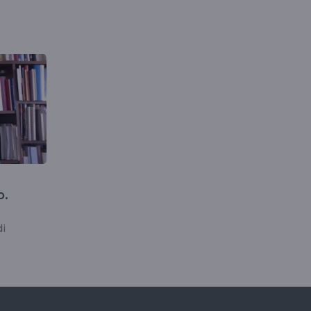
o.
di