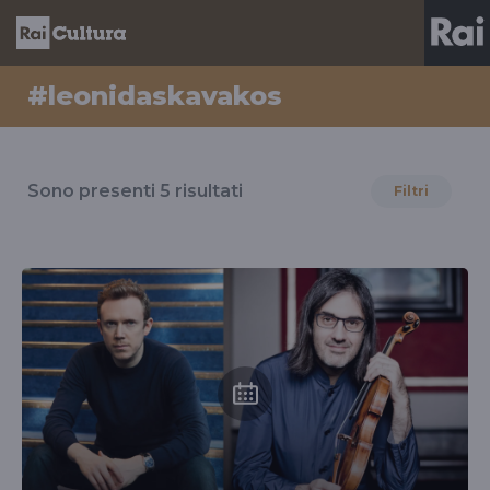
#leonidaskavakos
Risultati
per
Sono presenti
5
risultati
Filtri
il
tag
#leonidaskavakos