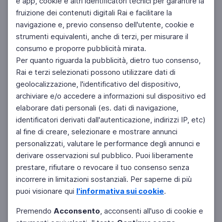
e app, cookie e altri identificatori tecnici per garantire la
fruizione dei contenuti digitali Rai e facilitare la
Facebook
Instagram
Twitter
navigazione e, previo consenso dell'utente, cookie e
strumenti equivalenti, anche di terzi, per misurare il
consumo e proporre pubblicità mirata.
Per quanto riguarda la pubblicità, dietro tuo consenso,
Rai e terzi selezionati possono utilizzare dati di
geolocalizzazione, l'identificativo del dispositivo,
archiviare e/o accedere a informazioni sul dispositivo ed
elaborare dati personali (es. dati di navigazione,
identificatori derivati dall'autenticazione, indirizzi IP, etc)
al fine di creare, selezionare e mostrare annunci
personalizzati, valutare le performance degli annunci e
derivare osservazioni sul pubblico. Puoi liberamente
prestare, rifiutare o revocare il tuo consenso senza
incorrere in limitazioni sostanziali. Per saperne di più
puoi visionare qui
l'informativa sui cookie
.
Premendo
Acconsento
, acconsenti all'uso di cookie e