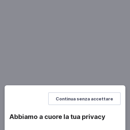
LETTERATURA
Eugenio Montale: infanzia e formazione
Un ritratto con interviste all'autore
Continua senza accettare
Abbiamo a cuore la tua privacy