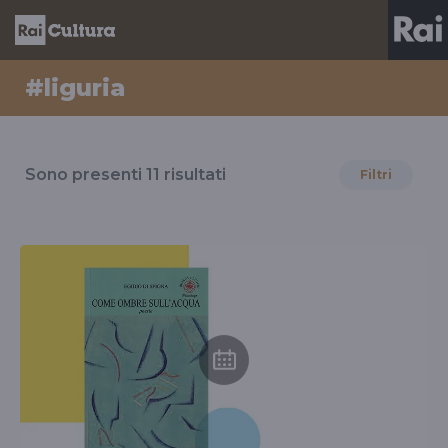
#liguria
Risultati
per
Sono presenti
11
risultati
Filtri
il
tag
#liguria