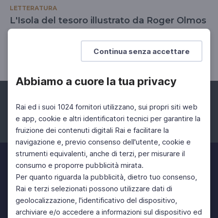
LETTERATURA
L'Isola del tesoro illustrato da Roger Olmos
Nuova edizione illustrata del romanzo di Robert
Louis Stevenson
Continua senza accettare
Abbiamo a cuore la tua privacy
Rai ed i suoi 1024 fornitori utilizzano, sui propri siti web
e app, cookie e altri identificatori tecnici per garantire la
fruizione dei contenuti digitali Rai e facilitare la
Facebook
Instagram
Twitter
navigazione e, previo consenso dell'utente, cookie e
strumenti equivalenti, anche di terzi, per misurare il
consumo e proporre pubblicità mirata.
Per quanto riguarda la pubblicità, dietro tuo consenso,
Rai e terzi selezionati possono utilizzare dati di
geolocalizzazione, l'identificativo del dispositivo,
archiviare e/o accedere a informazioni sul dispositivo ed