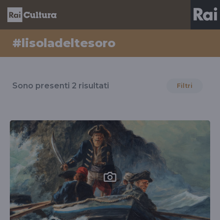
#lisoladeltesoro
Risultati
per
Sono presenti
2
risultati
Filtri
il
tag
#lisoladeltesoro