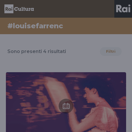
#louisefarrenc
Risultati
per
Sono presenti
4
risultati
Filtri
il
tag
#louisefarrenc