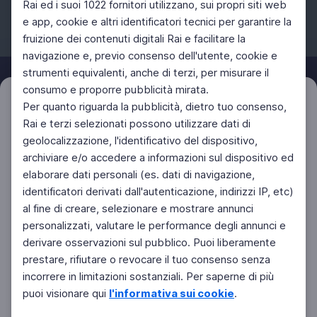
Rai ed i suoi 1022 fornitori utilizzano, sui propri siti web
e app, cookie e altri identificatori tecnici per garantire la
fruizione dei contenuti digitali Rai e facilitare la
Facebook
Instagram
Twitter
navigazione e, previo consenso dell'utente, cookie e
strumenti equivalenti, anche di terzi, per misurare il
consumo e proporre pubblicità mirata.
Filtri
Per quanto riguarda la pubblicità, dietro tuo consenso,
Azzera
Rai e terzi selezionati possono utilizzare dati di
geolocalizzazione, l'identificativo del dispositivo,
archiviare e/o accedere a informazioni sul dispositivo ed
elaborare dati personali (es. dati di navigazione,
identificatori derivati dall'autenticazione, indirizzi IP, etc)
al fine di creare, selezionare e mostrare annunci
personalizzati, valutare le performance degli annunci e
derivare osservazioni sul pubblico. Puoi liberamente
prestare, rifiutare o revocare il tuo consenso senza
incorrere in limitazioni sostanziali. Per saperne di più
puoi visionare qui
l'informativa sui cookie
.