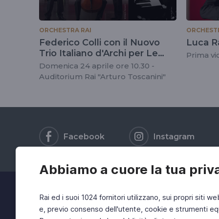
ORCHESTRA RAI
ORCHESTR
Federico Colli con il Nuovo
Luca Ra
Trio Italiano d'Archi per Le
Prima vi
Domeniche dell'Auditorium
Domenica 24 aprile ore 10.30 -
Auditorium Rai "Arturo Toscanini"
Facebook
Instagram
Abbiamo a cuore la tua priv
Rai ed i suoi 1024 fornitori utilizzano, sui propri siti we
e, previo consenso dell'utente, cookie e strumenti equ