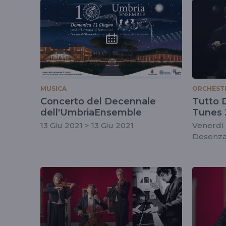
tag
#lucaranieri
MUSICA
ORCHESTR
Concerto del Decennale
Tutto 
dell'UmbriaEnsemble
Tunes 
Enrico 
13 Giu 2021 > 13 Giu 2021
Venerdì 
Desenza