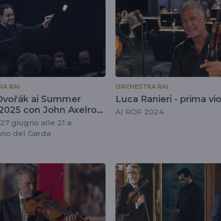
A RAI
ORCHESTRA RAI
Dvořák ai Summer
Luca Ranieri - prima vio
2025 con John Axelrod,
Al ROF 2024
Dindo e l'Orchestra Rai
27 giugno alle 21 a
no del Garda