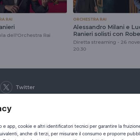
A RAI
ORCHESTRA RAI
nieri
Alessandro Milani e Lu
Ranieri solisti con Robe
ola dell'Orchestra Rai
Trevino
Diretta streaming - 26 no
20.30
Twitter
acy
b e app, cookie e altri identificatori tecnici per garantire la fruizion
ivalenti, anche di terzi, per misurare il consumo e proporre pubbli