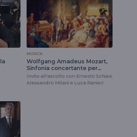
MUSICA
la
Wolfgang Amadeus Mozart,
Sinfonia concertante per
violino, viola e orchestra K 364
Invito all'ascolto con Ernesto Schiavi,
Alessandro Milani e Luca Ranieri