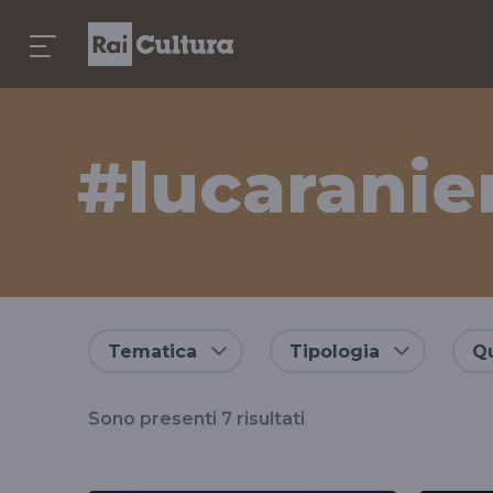
#lucaranier
Risultati
Tematica
Tipologia
Qu
per
Sono presenti
7
risultati
il