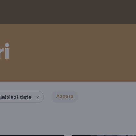
i
Azzera
alsiasi data