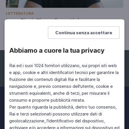
LETTERATURA
Luca Ricci, Gioco di prestigio
Un vagabondaggio filosofico
Continua senza accettare
Abbiamo a cuore la tua privacy
Rai ed i suoi 1024 fornitori utilizzano, sui propri siti web
e app, cookie e altri identificatori tecnici per garantire la
fruizione dei contenuti digitali Rai e facilitare la
Facebook
Instagram
Twitter
navigazione e, previo consenso dell'utente, cookie e
strumenti equivalenti, anche di terzi, per misurare il
consumo e proporre pubblicità mirata.
Per quanto riguarda la pubblicità, dietro tuo consenso,
Rai e terzi selezionati possono utilizzare dati di
geolocalizzazione, l'identificativo del dispositivo,
archiviare e/o accedere a informazioni sul dispositivo ed