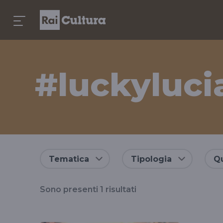
#luckyluci
Risultati
Tematica
Tipologia
Qu
per
Sono presenti
1
risultati
il