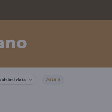
ano
Azzera
alsiasi data