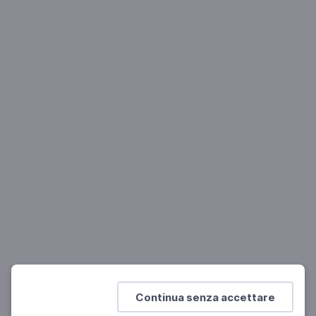
Giorgio Ficara: la critica letteraria
Senza maestri non c'è letteratura
LETTERATURA
Paul Auster ricorda i suoi maestri letterari
Da Poe a Ungaretti
Continua senza accettare