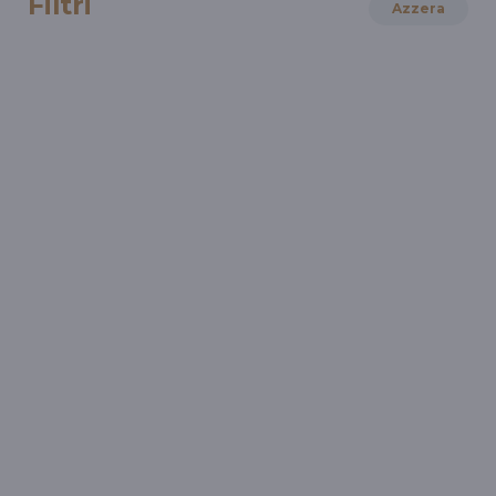
Filtri
Azzera
LETTERATURA
Luca Serianni: maestri e allievi
Il congedo dall'insegnamento
LETTERATURA