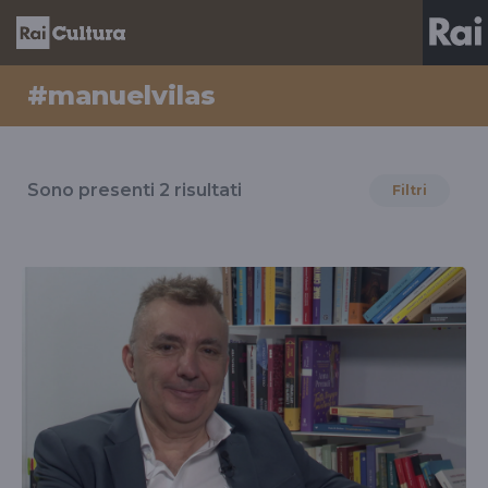
#manuelvilas
Risultati
per
Sono presenti
2
risultati
Filtri
il
tag
#manuelvilas