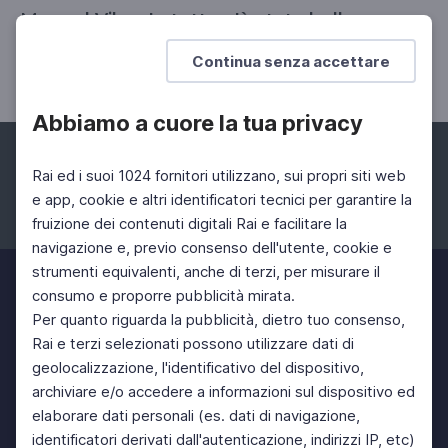
Manuel Vilas, In tutto c'è stata bellezza
Vincitore del Prix Femina Etranger 2019
Continua senza accettare
Abbiamo a cuore la tua privacy
Rai ed i suoi 1024 fornitori utilizzano, sui propri siti web
e app, cookie e altri identificatori tecnici per garantire la
fruizione dei contenuti digitali Rai e facilitare la
Facebook
Instagram
Twitter
navigazione e, previo consenso dell'utente, cookie e
strumenti equivalenti, anche di terzi, per misurare il
consumo e proporre pubblicità mirata.
Per quanto riguarda la pubblicità, dietro tuo consenso,
Rai e terzi selezionati possono utilizzare dati di
geolocalizzazione, l'identificativo del dispositivo,
archiviare e/o accedere a informazioni sul dispositivo ed
elaborare dati personali (es. dati di navigazione,
identificatori derivati dall'autenticazione, indirizzi IP, etc)