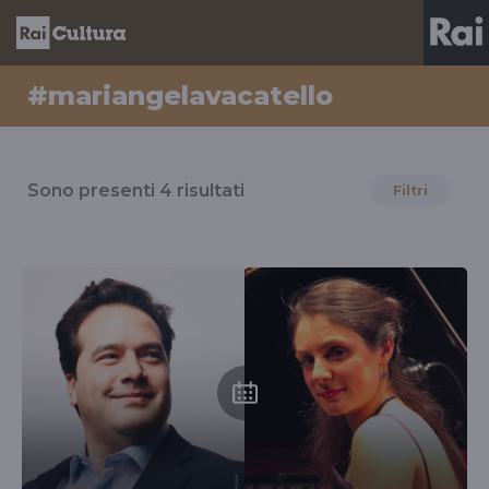
#mariangelavacatello
Risultati
per
Sono presenti
4
risultati
Filtri
il
tag
#mariangelavacatello