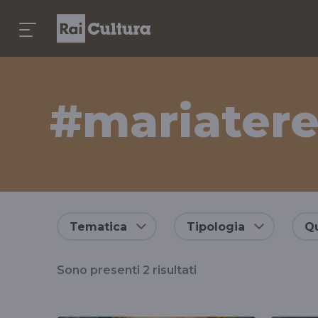
#mariatere
Risultati
Tematica
Tipologia
Qu
per
Sono presenti
2
risultati
il