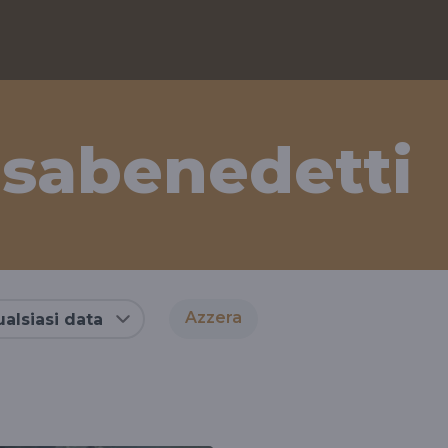
sabenedetti
Azzera
alsiasi data