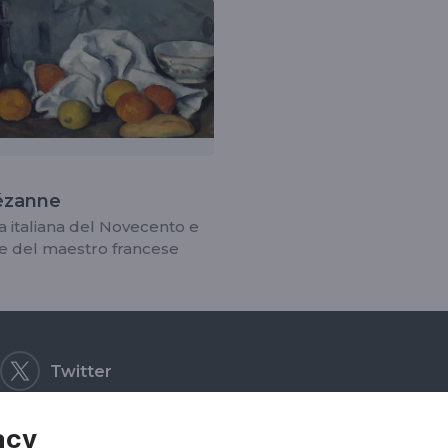
detti
ézanne
ra italiana del Novecento e
ne del maestro francese
Twitter
acy