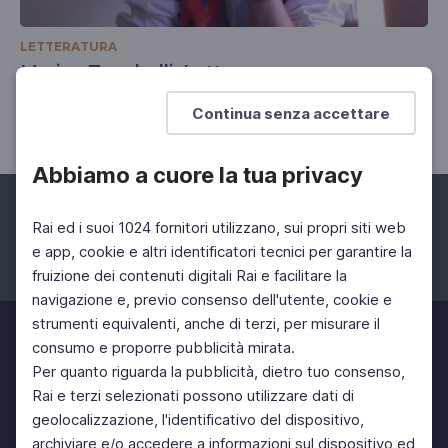
LETTERATURA
Marina Zucchelli, Latte
Le balie ciociare
Continua senza accettare
Abbiamo a cuore la tua privacy
Rai ed i suoi 1024 fornitori utilizzano, sui propri siti web
e app, cookie e altri identificatori tecnici per garantire la
fruizione dei contenuti digitali Rai e facilitare la
Facebook
Instagram
Twitter
navigazione e, previo consenso dell'utente, cookie e
strumenti equivalenti, anche di terzi, per misurare il
consumo e proporre pubblicità mirata.
Per quanto riguarda la pubblicità, dietro tuo consenso,
Rai e terzi selezionati possono utilizzare dati di
geolocalizzazione, l'identificativo del dispositivo,
archiviare e/o accedere a informazioni sul dispositivo ed