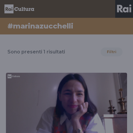
#marinazucchelli
Risultati
per
Sono presenti
1
risultati
Filtri
il
tag
#marinazucchelli