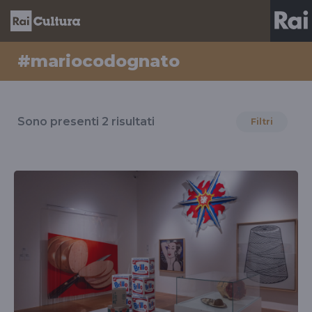
#mariocodognato
Risultati
per
Sono presenti
2
risultati
Filtri
il
tag
#mariocodognato