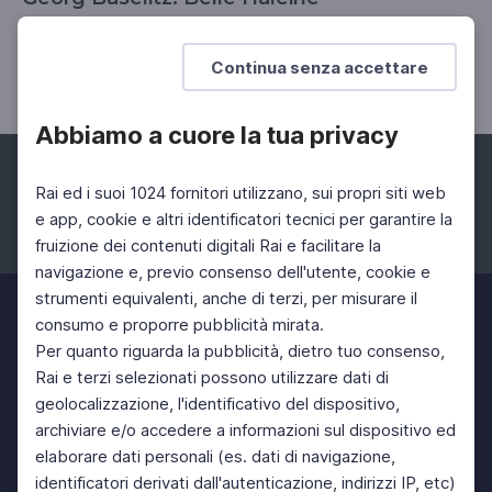
Nella città Ideale di Sabbioneta un omaggio all'arte
del maestro tedesco
Continua senza accettare
Abbiamo a cuore la tua privacy
Rai ed i suoi 1024 fornitori utilizzano, sui propri siti web
e app, cookie e altri identificatori tecnici per garantire la
fruizione dei contenuti digitali Rai e facilitare la
Facebook
Instagram
Twitter
navigazione e, previo consenso dell'utente, cookie e
strumenti equivalenti, anche di terzi, per misurare il
consumo e proporre pubblicità mirata.
Per quanto riguarda la pubblicità, dietro tuo consenso,
Rai e terzi selezionati possono utilizzare dati di
geolocalizzazione, l'identificativo del dispositivo,
archiviare e/o accedere a informazioni sul dispositivo ed
elaborare dati personali (es. dati di navigazione,
identificatori derivati dall'autenticazione, indirizzi IP, etc)