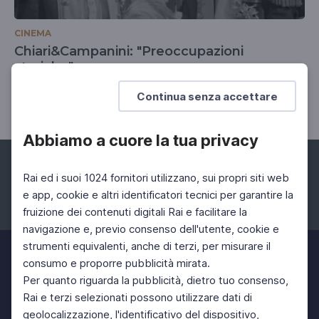
CINEMA
Chiari&Campanini: "Preoccupazioni
storiche"
Dal programma "Lei non si preoccupi", 1967
Continua senza accettare
Abbiamo a cuore la tua privacy
Rai ed i suoi 1024 fornitori utilizzano, sui propri siti web
e app, cookie e altri identificatori tecnici per garantire la
fruizione dei contenuti digitali Rai e facilitare la
Facebook
Instagram
Twitter
navigazione e, previo consenso dell'utente, cookie e
strumenti equivalenti, anche di terzi, per misurare il
consumo e proporre pubblicità mirata.
Per quanto riguarda la pubblicità, dietro tuo consenso,
Rai e terzi selezionati possono utilizzare dati di
geolocalizzazione, l'identificativo del dispositivo,