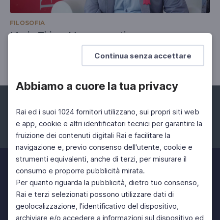
FILOSOFIA
Mario Tirino. L'eroe sportivo
Mito e celebrità
Continua senza accettare
Abbiamo a cuore la tua privacy
Rai ed i suoi 1024 fornitori utilizzano, sui propri siti web
e app, cookie e altri identificatori tecnici per garantire la
fruizione dei contenuti digitali Rai e facilitare la
Facebook
Instagram
Twitter
navigazione e, previo consenso dell'utente, cookie e
strumenti equivalenti, anche di terzi, per misurare il
consumo e proporre pubblicità mirata.
Per quanto riguarda la pubblicità, dietro tuo consenso,
Rai e terzi selezionati possono utilizzare dati di
geolocalizzazione, l'identificativo del dispositivo,
archiviare e/o accedere a informazioni sul dispositivo ed