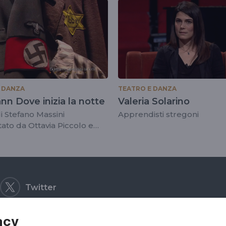
 DANZA
TEATRO E DANZA
n Dove inizia la notte
Valeria Solarino
di Stefano Massini
Apprendisti stregoni
tato da Ottavia Piccolo e
ierobon
Twitter
acy