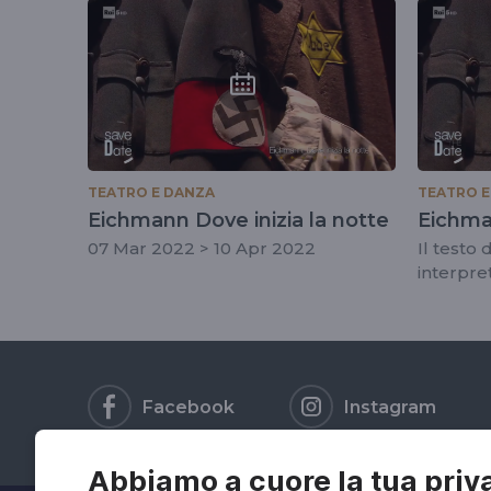
tag
#mauroavogadro
TEATRO E DANZA
TEATRO E
Eichmann Dove inizia la notte
Eichman
07 Mar 2022 > 10 Apr 2022
Il testo 
interpre
Paolo P
Facebook
Instagram
Abbiamo a cuore la tua priv