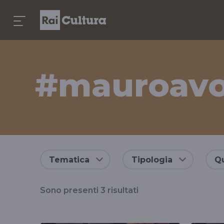
#mauroav
Risultati
Tematica
Tipologia
Qu
per
Sono presenti
3
risultati
il