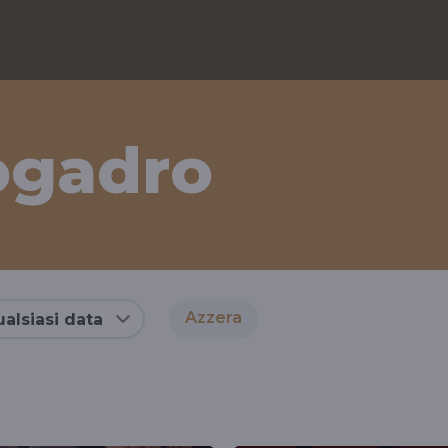
ogadro
Azzera
alsiasi data