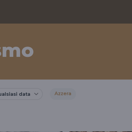
smo
Azzera
alsiasi data