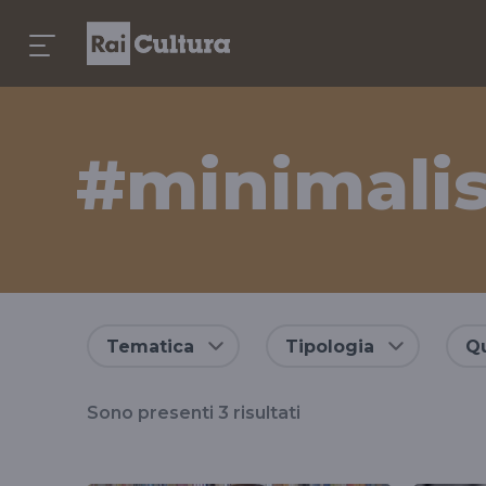
#minimali
Risultati
Tematica
Tipologia
Qu
per
Sono presenti
3
risultati
il