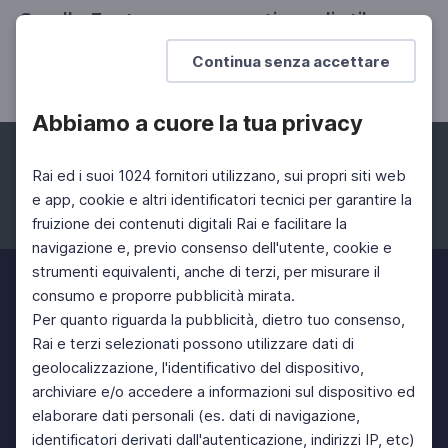
Sorelle Fontana: una questione di stile
Da "Italiani" 2018
Continua senza accettare
Abbiamo a cuore la tua privacy
Rai ed i suoi 1024 fornitori utilizzano, sui propri siti web
e app, cookie e altri identificatori tecnici per garantire la
fruizione dei contenuti digitali Rai e facilitare la
Facebook
Instagram
Twitter
navigazione e, previo consenso dell'utente, cookie e
strumenti equivalenti, anche di terzi, per misurare il
consumo e proporre pubblicità mirata.
Per quanto riguarda la pubblicità, dietro tuo consenso,
Rai e terzi selezionati possono utilizzare dati di
geolocalizzazione, l'identificativo del dispositivo,
archiviare e/o accedere a informazioni sul dispositivo ed
elaborare dati personali (es. dati di navigazione,
identificatori derivati dall'autenticazione, indirizzi IP, etc)