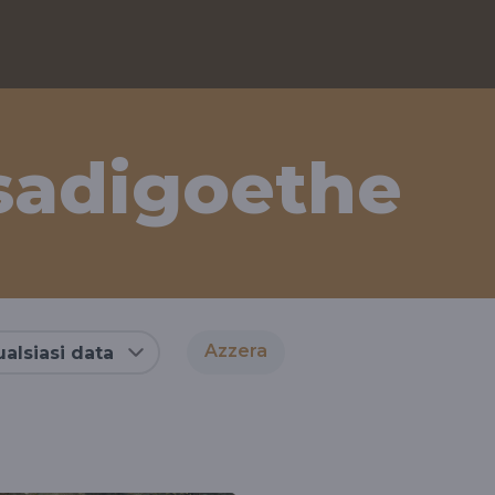
adigoethe
Azzera
alsiasi data