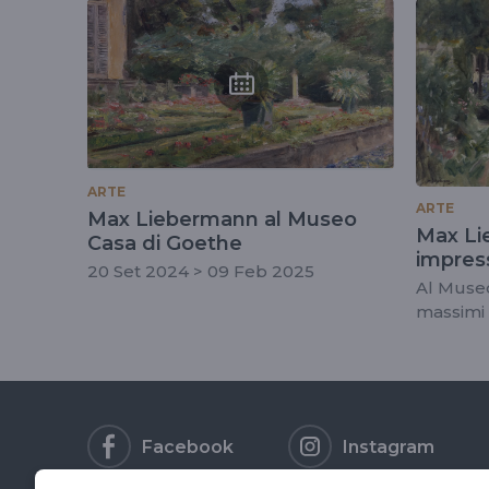
tag
#museocasadigoe
ARTE
ARTE
Max Liebermann al Museo
Max Li
Casa di Goethe
impress
20 Set 2024 > 09 Feb 2025
Al Museo
massimi 
tedesca 
Facebook
Instagram