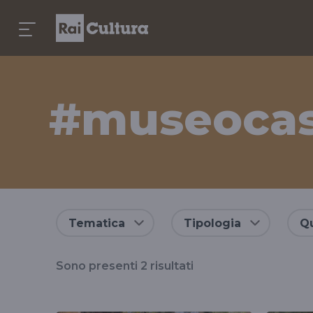
#museocas
Risultati
Tematica
Tipologia
Qu
per
Sono presenti
2
risultati
il