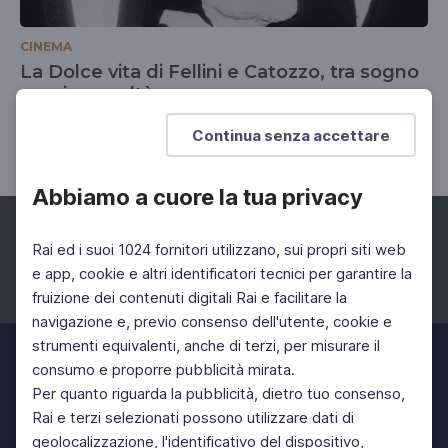
CINEMA
La Dolce vita di Fellini e Catozzo, tra sogno
magia e realtà
04 Dic 2024 > 31 Dic 2024
Continua senza accettare
Abbiamo a cuore la tua privacy
Rai ed i suoi 1024 fornitori utilizzano, sui propri siti web
e app, cookie e altri identificatori tecnici per garantire la
fruizione dei contenuti digitali Rai e facilitare la
Facebook
Instagram
Twitter
navigazione e, previo consenso dell'utente, cookie e
strumenti equivalenti, anche di terzi, per misurare il
consumo e proporre pubblicità mirata.
Per quanto riguarda la pubblicità, dietro tuo consenso,
Rai e terzi selezionati possono utilizzare dati di
geolocalizzazione, l'identificativo del dispositivo,