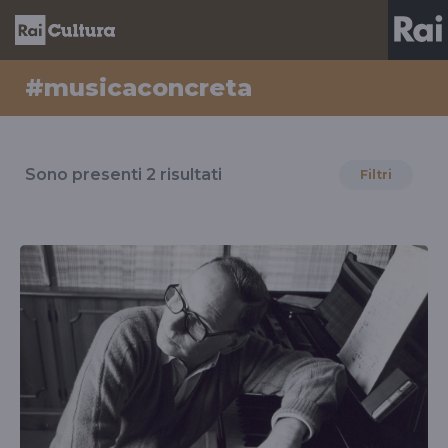
#musicaconcreta
Risultati
per
Sono presenti
2
risultati
Filtri
il
tag
#musicaconcreta