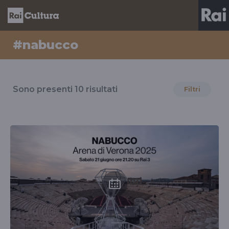
#nabucco
Risultati
per
Sono presenti
10
risultati
Filtri
il
tag
#nabucco