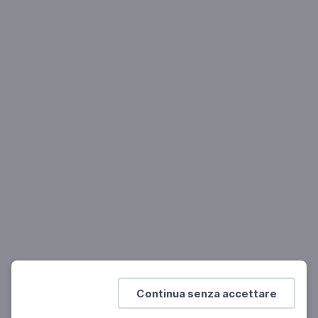
Regista e Designer
MUSICA
Stefano Poda: Nabucco tra intelligenza e
spiritualità
Inaugurazione del 102° Festival dell'Opera
Continua senza accettare