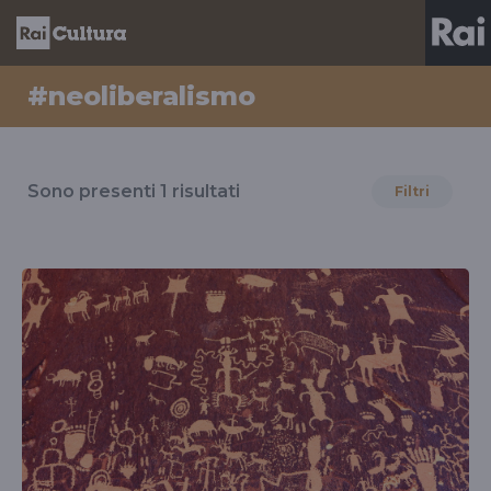
#neoliberalismo
Risultati
per
Sono presenti
1
risultati
Filtri
il
tag
#neoliberalismo