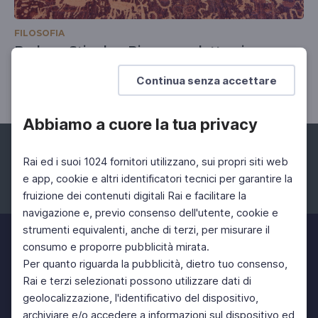
FILOSOFIA
Barbara Stiegler. Bisogna adattarsi
Un nuovo imperativo politico
Continua senza accettare
Abbiamo a cuore la tua privacy
Rai ed i suoi 1024 fornitori utilizzano, sui propri siti web
e app, cookie e altri identificatori tecnici per garantire la
fruizione dei contenuti digitali Rai e facilitare la
Facebook
Instagram
Twitter
navigazione e, previo consenso dell'utente, cookie e
strumenti equivalenti, anche di terzi, per misurare il
consumo e proporre pubblicità mirata.
Per quanto riguarda la pubblicità, dietro tuo consenso,
Rai e terzi selezionati possono utilizzare dati di
geolocalizzazione, l'identificativo del dispositivo,
archiviare e/o accedere a informazioni sul dispositivo ed