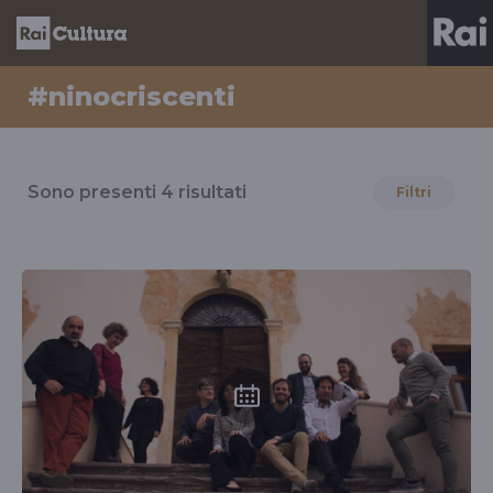
#ninocriscenti
Risultati
per
Sono presenti
4
risultati
Filtri
il
tag
#ninocriscenti