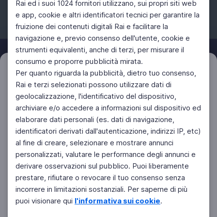
Rai ed i suoi 1024 fornitori utilizzano, sui propri siti web
e app, cookie e altri identificatori tecnici per garantire la
fruizione dei contenuti digitali Rai e facilitare la
Facebook
Instagram
Twitter
navigazione e, previo consenso dell'utente, cookie e
strumenti equivalenti, anche di terzi, per misurare il
consumo e proporre pubblicità mirata.
Filtri
Per quanto riguarda la pubblicità, dietro tuo consenso,
Azzera
Rai e terzi selezionati possono utilizzare dati di
geolocalizzazione, l'identificativo del dispositivo,
archiviare e/o accedere a informazioni sul dispositivo ed
elaborare dati personali (es. dati di navigazione,
identificatori derivati dall'autenticazione, indirizzi IP, etc)
al fine di creare, selezionare e mostrare annunci
personalizzati, valutare le performance degli annunci e
derivare osservazioni sul pubblico. Puoi liberamente
prestare, rifiutare o revocare il tuo consenso senza
incorrere in limitazioni sostanziali. Per saperne di più
puoi visionare qui
l'informativa sui cookie
.