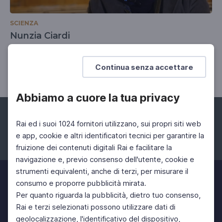
SCIENZA
Nunzia Ciardi
Vicedirettore generale dell'Agenzia per la
Cybersicurezza nazionale (ACN)
Continua senza accettare
Abbiamo a cuore la tua privacy
Rai ed i suoi 1024 fornitori utilizzano, sui propri siti web
e app, cookie e altri identificatori tecnici per garantire la
fruizione dei contenuti digitali Rai e facilitare la
Facebook
Instagram
Twitter
navigazione e, previo consenso dell'utente, cookie e
strumenti equivalenti, anche di terzi, per misurare il
consumo e proporre pubblicità mirata.
Per quanto riguarda la pubblicità, dietro tuo consenso,
Rai e terzi selezionati possono utilizzare dati di
geolocalizzazione, l'identificativo del dispositivo,