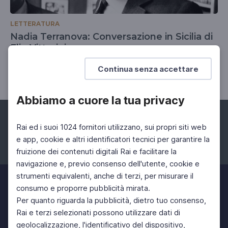
LETTERATURA
Nadia Terranova: Conversazione in Sicilia di
Elio Vittorini
Capolavori della letteratura italiana
Continua senza accettare
Abbiamo a cuore la tua privacy
Rai ed i suoi 1024 fornitori utilizzano, sui propri siti web
e app, cookie e altri identificatori tecnici per garantire la
fruizione dei contenuti digitali Rai e facilitare la
Facebook
Instagram
Twitter
navigazione e, previo consenso dell'utente, cookie e
strumenti equivalenti, anche di terzi, per misurare il
consumo e proporre pubblicità mirata.
Per quanto riguarda la pubblicità, dietro tuo consenso,
Rai e terzi selezionati possono utilizzare dati di
geolocalizzazione, l'identificativo del dispositivo,