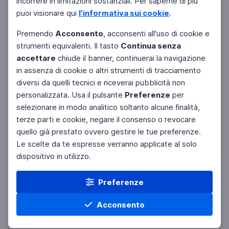
incorrere in limitazioni sostanziali. Per saperne di più
puoi visionare qui
l'informativa sui cookie
.
Premendo
Acconsento
, acconsenti all'uso di cookie e
strumenti equivalenti. Il tasto
Continua senza
accettare
chiude il banner, continuerai la navigazione
in assenza di cookie o altri strumenti di tracciamento
diversi da quelli tecnici e riceverai pubblicità non
personalizzata. Usa il pulsante
Preferenze
per
selezionare in modo analitico soltanto alcune finalità,
terze parti e cookie, negare il consenso o revocare
quello già prestato ovvero gestire le tue preferenze.
Le scelte da te espresse verranno applicate al solo
dispositivo in utilizzo.
Preferenze
Acconsento
Home
Tematiche
Cerca
Menu