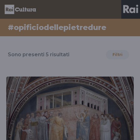
#opificiodellepietredure
Risultati
per
Sono presenti
5
risultati
Filtri
il
tag
#opificiodellepietredure