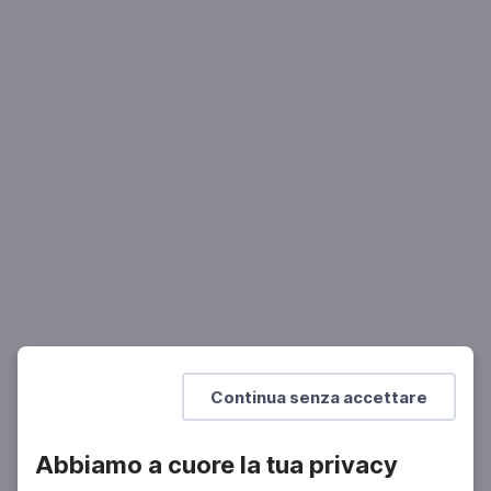
LETTERATURA
Paolo Di Paolo, Romanzo senza umani
La memoria del lago
Mostra di più
Continua senza accettare
Abbiamo a cuore la tua privacy