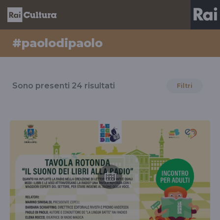
#paolodipaolo
Risultati
per
Sono presenti
24
risultati
Filtri
il
tag
#paolodipaolo