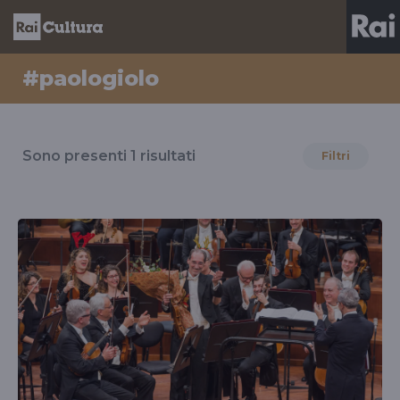
#paologiolo
Risultati
per
Sono presenti
1
risultati
Filtri
il
tag
#paologiolo