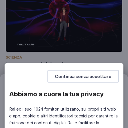
SCIENZA
La scoperta del Quark
Con Anna Pancaldi
Continua senza accettare
Filtri
Azzera
Abbiamo a cuore la tua privacy
Rai ed i suoi 1024 fornitori utilizzano, sui propri siti web
e app, cookie e altri identificatori tecnici per garantire la
fruizione dei contenuti digitali Rai e facilitare la
Facebook
Instagram
Twitter