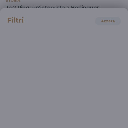
STORIA
Tg2 Ring: un'intervista a Berlinguer
1976
Filtri
Azzera
STORIA
1921: La nascita del Partito Comunista
Italiano