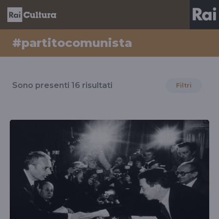
#partitocomunista
Risultati
per
Sono presenti
16
risultati
Filtri
il
tag
#partitocomunista