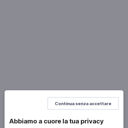
STORIA
Nilde Iotti
La donna, l'onorevole, la presidente
Mostra di più
Continua senza accettare
Abbiamo a cuore la tua privacy