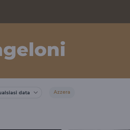
ngeloni
Azzera
alsiasi data