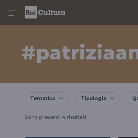
#patriziaa
Risultati
Tematica
Tipologia
Qu
per
Sono presenti
4
risultati
il