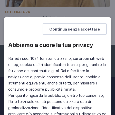
LETTERATURA
Federica Seneghini, Grazia
Con un saggio di Mario Giani
Continua senza accettare
Abbiamo a cuore la tua privacy
Rai ed i suoi 1024 fornitori utilizzano, sui propri siti web
e app, cookie e altri identificatori tecnici per garantire la
fruizione dei contenuti digitali Rai e facilitare la
Facebook
Instagram
Twitter
navigazione e, previo consenso dell'utente, cookie e
strumenti equivalenti, anche di terzi, per misurare il
consumo e proporre pubblicità mirata.
Per quanto riguarda la pubblicità, dietro tuo consenso,
Rai e terzi selezionati possono utilizzare dati di
geolocalizzazione, l'identificativo del dispositivo,
archiviare e/o accedere a informazioni sul dispositivo ed