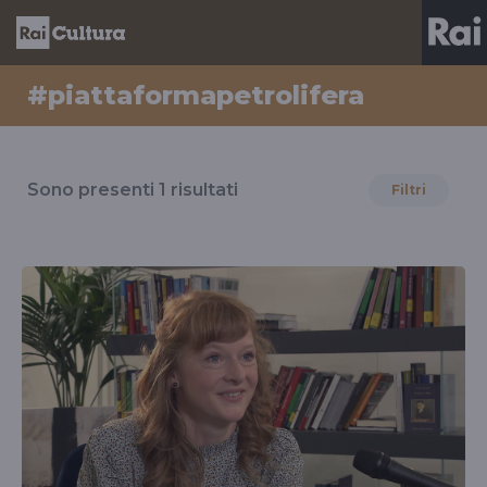
#piattaformapetrolifera
Risultati
per
Sono presenti
1
risultati
Filtri
il
tag
#piattaformapetrolifera