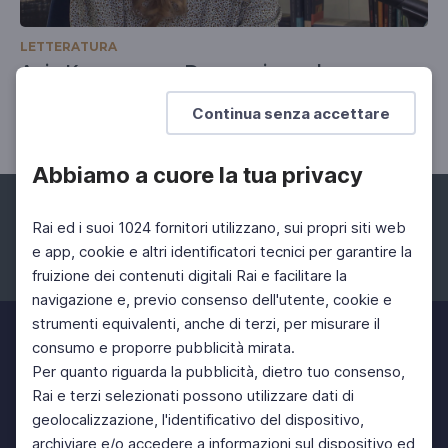
LETTERATURA
Anja Kampmann, Dove arrivano le acque
Sulla piattaforma petrolifera
Continua senza accettare
Abbiamo a cuore la tua privacy
Rai ed i suoi 1024 fornitori utilizzano, sui propri siti web
e app, cookie e altri identificatori tecnici per garantire la
fruizione dei contenuti digitali Rai e facilitare la
Facebook
Instagram
Twitter
navigazione e, previo consenso dell'utente, cookie e
strumenti equivalenti, anche di terzi, per misurare il
consumo e proporre pubblicità mirata.
Per quanto riguarda la pubblicità, dietro tuo consenso,
Rai e terzi selezionati possono utilizzare dati di
geolocalizzazione, l'identificativo del dispositivo,
archiviare e/o accedere a informazioni sul dispositivo ed